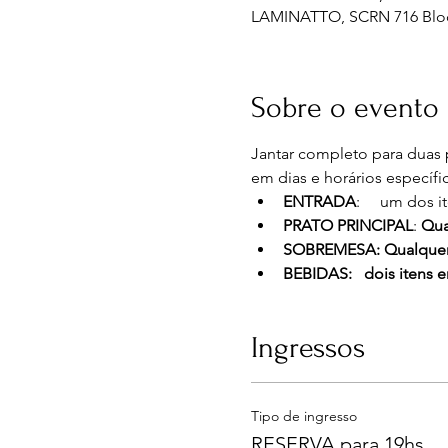
LAMINATTO, SCRN 716 Bloco E 
Sobre o evento
Jantar completo para duas 
em dias e horários específi
ENTRADA
:     um dos i
PRATO PRINCIPAL
: 
Qua
SOBREMESA: Qualquer 
BEBIDAS:   dois itens e
Ingressos
Tipo de ingresso
RESERVA para 19hs