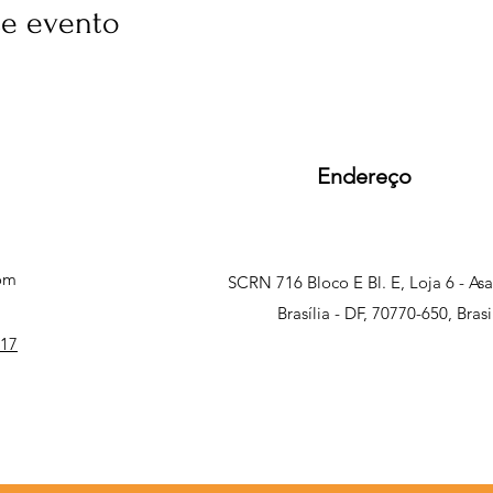
se evento
Endereço
com
SCRN 716 Bloco E Bl. E, Loja 6 - As
Brasília - DF, 70770-650, Brasi
817