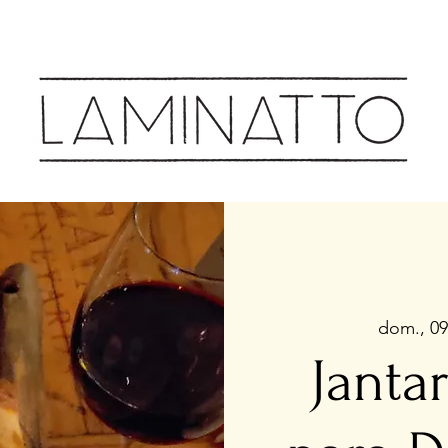
Cozinha & Bar
dom., 09
Janta