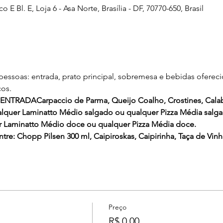
Bl. E, Loja 6 - Asa Norte, Brasília - DF, 70770-650, Brasil
pessoas: entrada, prato principal, sobremesa e bebidas oferec
cos.
ENTRADA
Carpaccio de Parma, Queijo Coalho, Crostines, Cala
lquer Laminatto Médio salgado ou qualquer Pizza Média salga
Laminatto Médio doce ou qualquer Pizza Média doce.
ntre: Chopp Pilsen 300 ml, Caipiroskas, Caipirinha, Taça de Vin
Preço
R$ 0,00