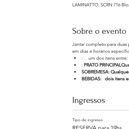
LAMINATTO, SCRN 716 Bloco E 
Sobre o evento
Jantar completo para duas 
em dias e horários específi
:     um dos itens entre: 
: 
PRATO PRINCIPAL
Qua
SOBREMESA: Qualquer 
BEBIDAS:   dois itens e
Ingressos
Tipo de ingresso
RESERVA para 19hs