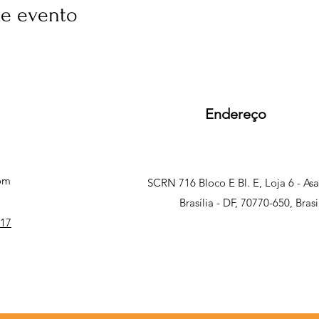
se evento
Endereço
com
SCRN 716 Bloco E Bl. E, Loja 6 - As
Brasília - DF, 70770-650, Brasi
817