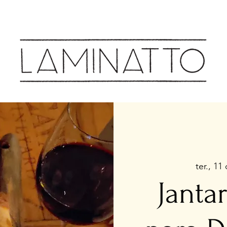
Cozinha & Bar
ter., 11
Janta