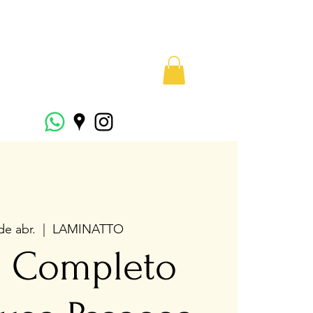
 de abr.
  |  
LAMINATTO
r Completo