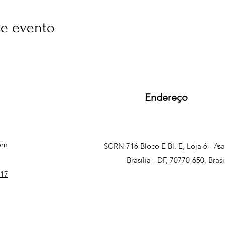
se evento
Endereço
com
SCRN 716 Bloco E Bl. E, Loja 6 - As
Brasília - DF, 70770-650, Brasi
817