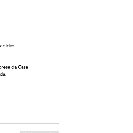
bebidas 
bresa da Casa
da.