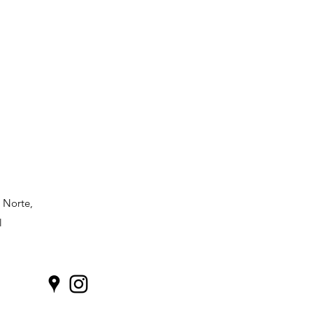
a Norte,
l