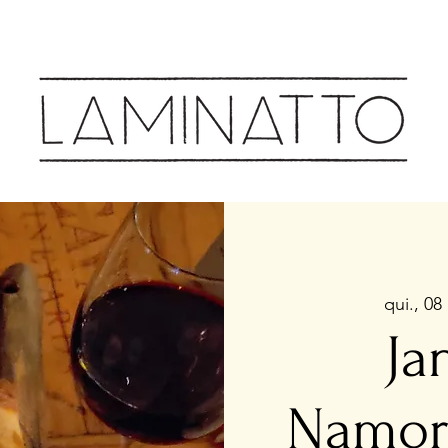
Cozinha & Bar
qui., 08
Ja
Namor