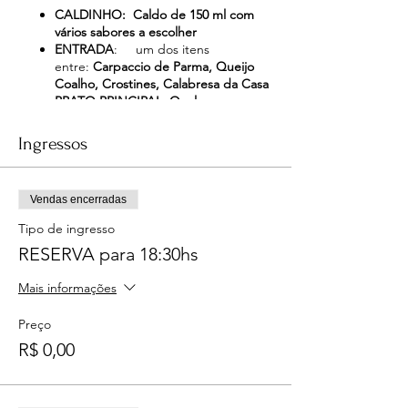
CALDINHO: Caldo de 150 ml com
vários sabores a escolher
ENTRADA
: um dos itens
entre:
Carpaccio de Parma, Queijo
Coalho, Crostines, Calabresa da Casa
PRATO PRINCIPAL
:
Qualquer
Laminatto Médio salgado ou qualquer
Pizza Média salgada.
Ingressos
SOBREMESA: Qualquer Laminatto
Médio doce ou qualquer Pizza Média
doce.
Vendas encerradas
BEBIDAS: Dois itens entre: Chopp
Pilsen 300 ml, Caipiroskas, Caipirinha,
Tipo de ingresso
Taça de Vinho Tinto Seco
RESERVA para 18:30hs
Itens adicionais poderão ser solicitados e
Mais informações
serão cobrados pelo preço do cardápio.
Preço
R$ 0,00