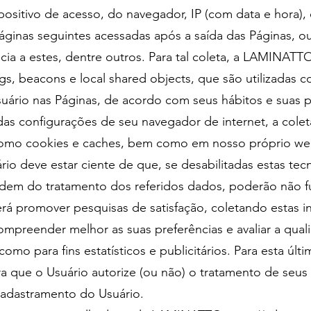
spositivo de acesso, do navegador, IP (com data e hora)
páginas seguintes acessadas após a saída das Páginas, 
ncia a estes, dentre outros. Para tal coleta, a LAMINATT
gs, beacons e local shared objects, que são utilizadas 
ário nas Páginas, de acordo com seus hábitos e suas p
o das configurações de seu navegador de internet, a col
como cookies e caches, bem como em nosso próprio web
io deve estar ciente de que, se desabilitadas estas tec
ndem do tratamento dos referidos dados, poderão não f
 promover pesquisas de satisfação, coletando estas i
compreender melhor as suas preferências e avaliar a qua
omo para fins estatísticos e publicitários. Para esta ú
ara que o Usuário autorize (ou não) o tratamento de seus
cadastramento do Usuário.