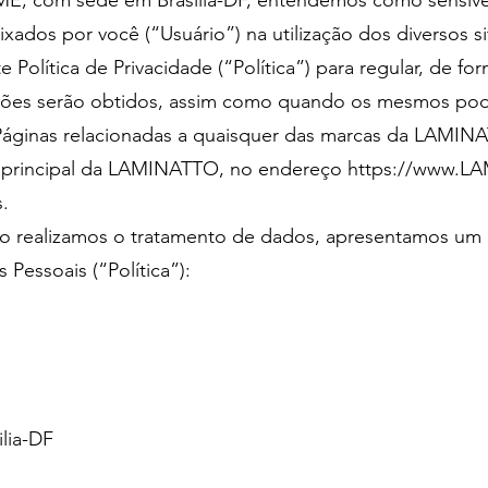
ME, com sede em Brasília-DF, entendemos como sensível 
xados por você (“Usuário”) na utilização dos diversos si
olítica de Privacidade (“Política”) para regular, de fo
ações serão obtidos, assim como quando os mesmos pode
às Páginas relacionadas a quaisquer das marcas da LAMI
e principal da LAMINATTO, no endereço
https://www.L
.
omo realizamos o tratamento de dados, apresentamos um 
Pessoais (“Política”):
ilia-DF