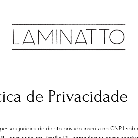
Cozinha & Bar
tica de Privacidade
ssoa jurídica de direito privado inscrita no CNPJ sob 