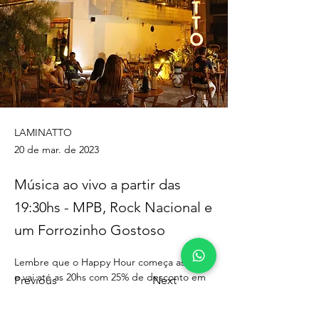
LAMINATTO
20 de mar. de 2023
Música ao vivo a partir das
19:30hs - MPB, Rock Nacional e
um Forrozinho Gostoso
Lembre que o Happy Hour começa as 16hs 
e vai até as 20hs com 25% de desconto em 
Previous
Next
várias bebidas e petiscos. 