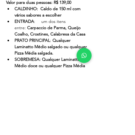
Valor para duas pessoas: R$ 139,00
CALDINHO:  Caldo de 150 ml com 
vários sabores a escolher
ENTRADA
:     um dos itens 
entre: 
Carpaccio de Parma, Queijo 
Coalho, Crostines, Calabresa da Casa
PRATO PRINCIPAL
: 
Qualquer 
Laminatto Médio salgado ou qualquer 
Pizza Média salgada.
SOBREMESA: Qualquer Laminatto 
Médio doce ou qualquer Pizza Média 
doce.
BEBIDAS:   Dois itens entre: Chopp 
Pilsen 300 ml, Caipiroskas, Caipirinha, 
Taça de Vinho Tinto Seco
Itens adicionais poderão ser solicitados e 
Previous
Next
serão cobrados pelo preço do cardápio.
laminattobrasil@gmail.com